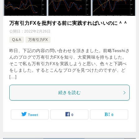
万有引力FXを批判する前に実践すればいいのに＾＾
公開日：
2022年2月26日
Q＆A
万有引力FX
昨日、下記の内容の問い合わせを頂きました。前略Tesshiさ
んのブログで万有引力FXを知り、大変興味を持ちました。
そこで私も万有引力FXを実践しようと思い、色々と下調べ
をしました。するとこんなブログを見つけたのですが、ど
[…]
続きを読む
Tweet
0
0