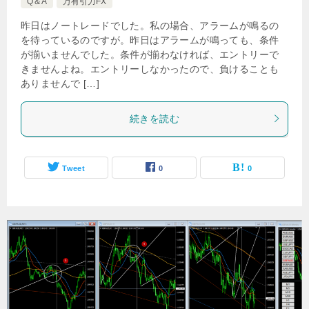
Q＆A
万有引力FX
昨日はノートレードでした。私の場合、アラームが鳴るの
を待っているのですが。昨日はアラームが鳴っても、条件
が揃いませんでした。条件が揃わなければ、エントリーで
きませんよね。エントリーしなかったので、負けることも
ありませんで […]
続きを読む
Tweet
0
0