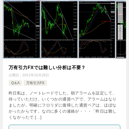
万有引力FXでは難しい分析は不要？
公開日：
2021年10月28日
Q＆A
万有引力FX
昨日私は、ノートレードでした。朝アラームを設定して、
待っていただけ。いくつかの通貨ペアで、アラームはなり
ましたが。明確にフロリダに復帰した通貨ペアは、ほぼな
かったからです。なのに多くの連絡が・・・「昨日は難し
くなかったで […]