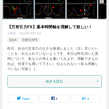
【万有引力FX】基本時間軸を理解して欲しい！
公開日：
2021年10月23日
Q＆A
万有引力FX
昨日、自分の文章力のなさを痛感しました（泣）言いたい
ことを、伝えられていないようです。本日は昨日頂いた質
問について、私なりの考えを書いてみます。理解できなけ
れば、何度でも聞いて下さい。伝えられない＝私も理解し
ていない可能 […]
続きを読む
Tweet
0
0