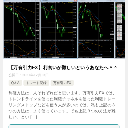
【万有引力FX】利食いが難しいというあなたへ＾＾
公開日：
2021年12月13日
Q＆A
トレード記録
万有引力FX
利確方法は、人それぞれだと思います。万有引力FXでは、
トレンドラインを使った利確チャネルを使った利確トレー
リングストップなどを使う人が多いのでは。私も上記の３
つの方法は、よく使っています。でも上記３つの方法が難
しい、とい […]