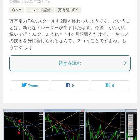
公開日：
2021年12月7日
Q＆A
トレード記録
万有引力FX
万有引力FXのスクールも2期が終わったようです。というこ
とは、新たなトレーダーが生まれたはず。今後、がんがん
稼いで行くんでしょうね＾＾4ヶ月頑張るだけで、一生モノ
の技術を身に着けられるなんて。スゴイことですよね。も
うすぐ […]
続きを読む
Tweet
0
0