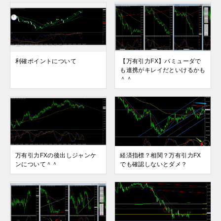
利確ポイントについて
【万有引力FX】バミューダで
も連携がキレイだといけるかも
＾＾
万有引力FXの後出しジャンケ
経済指標？相関？万有引力FX
ンについて＾＾
でも確認しないとダメ？