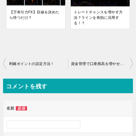
【万有引力FX】目線を決めた
トレードチャンスを増やす方
ら待つだけ？
法？ラインを有効に活用す
る！？
投
利確ポイントの設定方法！
資金管理で口座残高を増やせる？
稿
ナ
コメントを残す
ビ
ゲ
名前
必須
ー
シ
ョ