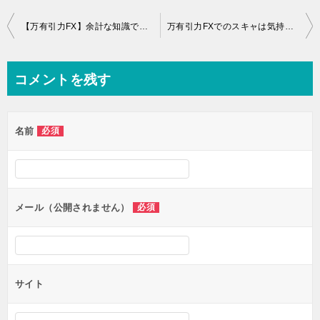
投
【万有引力FX】余計な知識で損していませんか？
万有引力FXでのスキャは気持ちいい＾＾
稿
ナ
コメントを残す
ビ
ゲ
名前
必須
ー
シ
ョ
ン
メール（公開されません）
必須
サイト