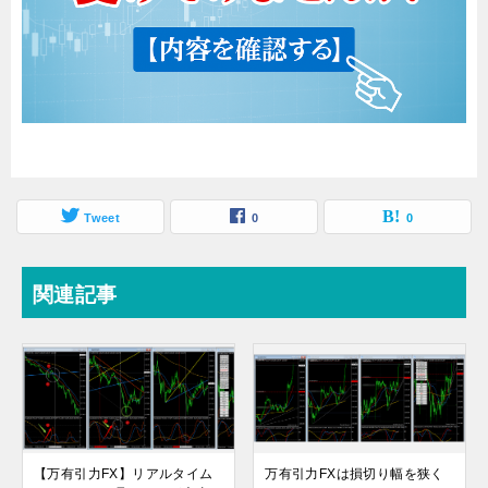
Tweet
0
0
関連記事
【万有引力FX】リアルタイム
万有引力FXは損切り幅を狭く