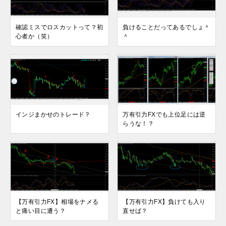
確認ミスでロスカットって？初
負けることだってあるでしょ＾
心者か（笑）
＾
インジまかせのトレード？
万有引力FXでも上位足には逆
らうな！？
【万有引力FX】相場をナメる
【万有引力FX】負けても入り
と痛い目に遭う？
直せば？