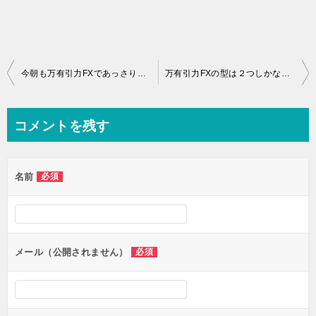
投
今朝も万有引力FXであっさり勝てた＾＾
万有引力FXの型は２つしかない？
稿
ナ
コメントを残す
ビ
ゲ
名前
必須
ー
シ
ョ
ン
メール（公開されません）
必須