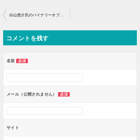
投
白山悠介氏のバイナリーオプションで楽して勝つ方法は？
稿
ナ
コメントを残す
ビ
ゲ
名前
必須
ー
シ
ョ
ン
メール（公開されません）
必須
サイト