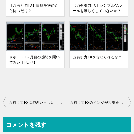
【万有引力FX】目線を決めた
【万有引力FX】シンプルなル
ら待つだけ？
ールを難しくしていないか？
サポート1ヶ月目の感想を聞い
万有引力FXを信じられるか？
てみた【Part7】
投
万有引力FXに飽きたらしい（笑）
万有引力FXのインジが相場を動かすのではない！
稿
ナ
コメントを残す
ビ