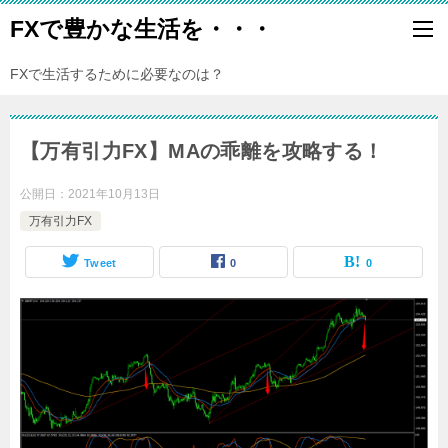
FXで豊かな生活を・・・
FXで生活するために必要なのは？
【万有引力FX】MAの乖離を攻略する！
公開日：
2021年10月13日
万有引力FX
Tweet
0
0