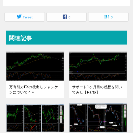
Tweet
0
0
関連記事
万有引力FXの後出しジャンケ
サポート1ヶ月目の感想を聞い
ンについて＾＾
てみた【Part6】